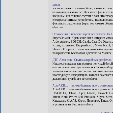
xenon
Часто встречаются автомобили, в которых исп
ближний и дальний свет. Для таких фар выпус
ксеноном. Их отличие состоит в том, что газ
электромагнитным устройством, позволяющим
фокусного расстояния фары, тем самым обеспе
обратно.
Объявления о продаже варочных панелей: De Die
SuperVarka.ru - Сравнение цен в интернет маг
Ardo, Ariston, BOSCH, Candy, Cata, De Dietrich, 
Krona, Kronasteel, Kuppersbusch, Miele, Nardi,
Shtain. Обзоры и отзывы покупателей о вароч
поверхностей. Бесплатная доставка по Москве.
ДТП Авто.com - Скупка аварийных, разбитых,
Наша организация занимаеться покупкой битой 
осуществляя свою деятельность в Екатеринбур
хлопоты связанные со сбытом разбитой автома
необходимую информацию, которая поможет че
дальнейшей судьбе его автомобиля.
AutoAKB.ru – автомобильные аккумуляторные 
AutoAKB.ru – автомобильные аккумуляторы: A
DAEWOO, Delkor, Dupex, Global, Hankook, Hoppe
Mutlu, Nord, Power Bull, Prestolite, Sigma, Ste
Казахстан, КнААЗ, Курск, Подольск, Титан. Оп
и установка на Ваш автомобиль.
< преды