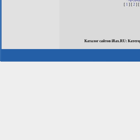
[
1
] [
2
] [
Каталог сайтов iRax.RU: Катег