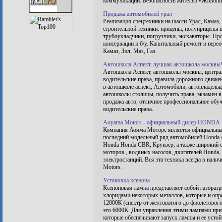
коммуникаций. Безопасность жителей «Живопис
Продажа автомобилей урал
Реализация спецтехники на шасси Урал, Камаз,
строительной техники: прицепы, полуприцепы ц
трубоукладчики, погрузчики, экскаваторы. Про
консервации и б/у. Капитальный ремонт и пере
Камаз, Зил, Маз, Газ.
Автошкола Аспект, лучшая автошкола москвы
Автошкола Аспект, автошколы москвы, центра
водительские права, правила дорожного движен
в автошколе аспект, Автомобили, автовладельц
автошколы столицы, получить права, экзамен в
продажа авто, отличное профессиональное обуч
водительские права.
Aoyama Motors - официальный дилер HONDA
Компания Аояма Моторс является официальны
последний модельный ряд автомобилей:Honda A
Honda Honda CBR, Круизер; а также широкий с
моторов , водяных насосов, двигателей Honda,
электростанций. Вся эта техника всегда в нал
Motors.
Установка ксенона
Ксеноновая лампа представляет собой газораз
хлоридами некоторых металлов, которые и опр
12000К (спектр от желтоватого до фиолетового
это 6000К. Для управления этими лампами пр
которые обеспечивают запуск лампы и ее устой