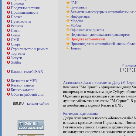
ГАИ
Природа
Грузовики
Продукты питания
Запчасти и аксессуары к автомобилям ра
Промышленность
Информация
Прочее
Модели
Путешествия
Мойки
Религия
Официальные дилеры
Связь
Перевозка и доставка автотранспортом
Семья
Продажа автомобилей
СМИ
Производители автомобилей, автомобилес
Спорт
Тюнинг
Строительство и ремонт
Торговля
Услуги
Хобби
< преды
[
1
] [
2
] [
Каталог статей iRAX
Бесплатные MP3
Автосалон Subaru в Ростове-на-Дону (М-Сервис
Каталог сайтов
Компания "М-Сервис" - официальный дилер Sub
Бизнес-каталог
информацию о модельном ряде Субару: обновленн
Обои на рабочий стол
Отдельный раздел посвящен услугам по внешн
лучшие работы тюнинг-ателье "М-Сервис". В р
Bi0.RU -
каталог сайтов
автомобильных сидений Recaro и UNP.
Коттеджи подмосковья
Добро пожаловать в поселок «Живописный»! М
из самых красивых лесов Подмосковья. Посело
Рогачевскому шоссе. В едином архитектурном 
используются современные экологичные матери