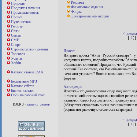
Реклама
Природа
Финансовые издания
Продукты питания
Фонды
Промышленность
Электронная коммерция
Прочее
Путешествия
Религия
Связь
< преды
Семья
[
1
] [
СМИ
Спорт
Строительство и ремонт
Проект
Торговля
Интернет проект "Анти - Русский стандарт" - у 
Услуги
кредитных картах, подробности работы "Агентс
Хобби
обманывает клиентов? Правда ли, что Русский
россиян? Вы считаете, что Вас обманывают? Вы
Каталог статей iRAX
начинают угрожать? Вполне возможно, что Ваша
форуме.
Бесплатные MP3
Каталог сайтов
Автокредит
Бизнес-каталог
Ипотека - это долгосрочная ссуда под залог н
Обои на рабочий стол
читается наиболее выгодным способом решени
являются: банки (осуществляют проверку плат
Bi0.RU -
каталог сайтов
(обязуются страховать риски, возникающие в 
(оценивают рыночную стоимость квартиры)
< преды
[
1
] [