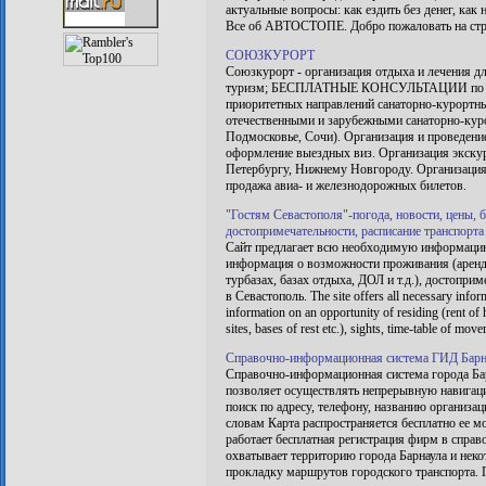
актуальные вопросы: как ездить без денег, как 
Все об АВТОСТОПЕ. Добро пожаловать на ст
СОЮЗКУРОРТ
Союзкурорт - организация отдыха и лечения дл
туризм; БЕСПЛАТНЫЕ КОНСУЛЬТАЦИИ по сан
приоритетных направлений санаторно-курортны
отечественными и зарубежными санаторно-кур
Подмосковье, Сочи). Организация и проведени
оформление выездных виз. Организация экску
Петербургу, Нижнему Новгороду. Организация 
продажа авиа- и железнодорожных билетов.
"Гостям Севастополя"-погода, новости, цены, 
достопримечательности, расписание транспорта
Сайт предлагает всю необходимую информацию д
информация о возможности проживания (аренда
турбазах, базах отдыха, ДОЛ и т.д.), достопри
в Севастополь. The site offers all necessary informa
information on an opportunity of residing (rent of 
sites, bases of rest etc.), sights, time-table of mov
Справочно-информационная система ГИД Барн
Справочно-информационная система города Бар
позволяет осуществлять непрерывную навигац
поиск по адресу, телефону, названию организ
словам Карта распространяется бесплатно ее мо
работает бесплатная регистрация фирм в справ
охватывает территорию города Барнаула и нек
прокладку маршрутов городского транспорта. Г