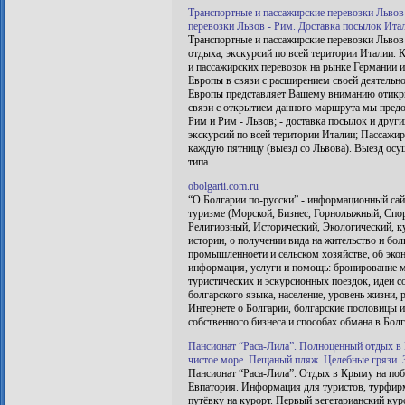
Транспортные и пассажирские перевозки Львов 
перевозки Львов - Рим. Доставка посылок Ита
Транспортные и пассажирские перевозки Львов
отдыха, экскурсий по всей територии Италии. 
и пассажирских перевозок на рынке Германии 
Европы в связи с расширением своей деятельно
Европы представляет Вашему вниманию отикры
связи с открытием данного маршрута мы предос
Рим и Рим - Львов; - доставка посылок и други
экскурсий по всей територии Италии; Пассажи
каждую пятницу (выезд со Львова). Выезд осу
типа
.
obolgarii.com.ru
“О Болгарии по-русски” - информационный сайт
туризме (Морской, Бизнес, Горнолыжный, Спор
Религиозный, Исторический, Экологический, ку
истории, о получении вида на жительство и бол
промышленноети и сельском хозяйстве, об экон
информация, услуги и помощь: бронирование ме
туристических и эскурсионных поездок, идеи 
болгарского языка, население, уровень жизни, р
Интернете о Болгарии, болгарские пословицы и 
собственного бизнеса и способах обмана в Бол
Пансионат “Раса-Лила”. Полноценный отдых в
чистое море. Пещаный пляж. Целебные грязи. 
Пансионат “Раса-Лила”. Отдых в Крыму на побе
Евпатория. Информация для туристов, турфирм
путёвку на курорт. Первый вегетарианский кур