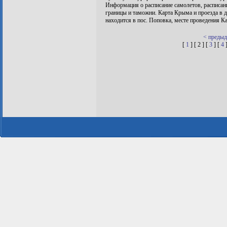
Информация о расписание самолетов, расписани
границы и таможни. Карта Крыма и проезда в
находится в пос. Поповка, месте проведения К
< преды
[
1
] [ 2 ] [
3
] [
4