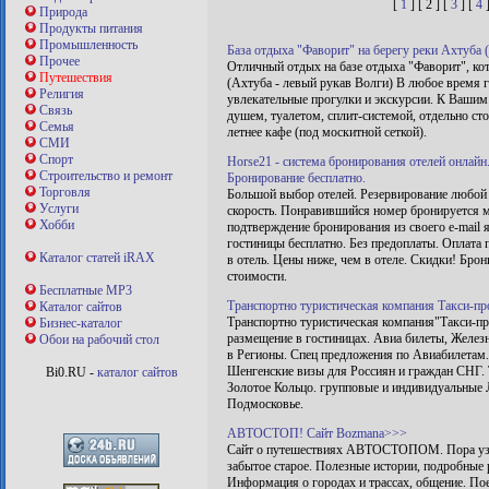
[
1
] [ 2 ] [
3
] [
4
Природа
Продукты питания
Промышленность
База отдыха "Фаворит" на берегу реки Ахтуба 
Прочее
Отличный отдых на базе отдыха "Фаворит", кот
Путешествия
(Ахтуба - левый рукав Волги) В любое время г
Религия
увлекательные прогулки и экскурсии. К Вашим
Связь
душем, туалетом, сплит-системой, отдельно сто
Семья
летнее кафе (под москитной сеткой).
СМИ
Спорт
Horse21 - система бронирования отелей онлайн
Строительство и ремонт
Бронирование бесплатно.
Торговля
Большой выбор отелей. Резервирование любой 
Услуги
скорость. Понравившийся номер бронируется м
Хобби
подтверждение бронирования из своего e-mail 
гостиницы бесплатно. Без предоплаты. Оплата 
Каталог статей iRAX
в отель. Цены ниже, чем в отеле. Скидки! Бро
стоимости.
Бесплатные MP3
Транспортно туристическая компания Такси-п
Каталог сайтов
Транспортно туристическая компания"Такси-п
Бизнес-каталог
размещение в гостиницах. Авиа билеты, Желез
Обои на рабочий стол
в Регионы. Спец предложения по Авиабилетам.
Шенгенские визы для Россиян и граждан СНГ. 
Bi0.RU -
каталог сайтов
Золотое Кольцо. групповые и индивидуальные Л
Подмосковье.
АВТОСТОП! Сайт Bozmana>>>
Сайт о путешествиях АВТОСТОПОМ. Пора узна
забытое старое. Полезные истории, подробные 
Информация о городах и трассах, общение. Пое