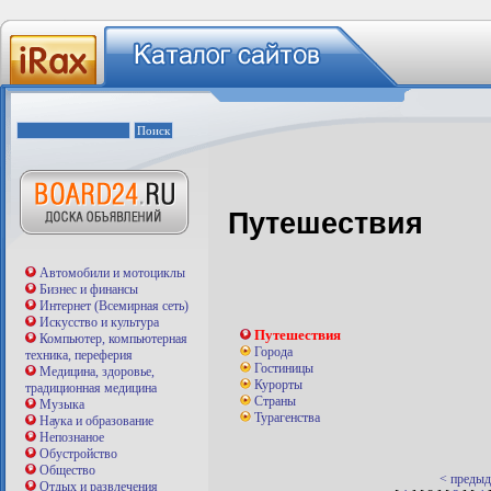
Путешествия
Автомобили и мотоциклы
Бизнес и финансы
Интернет (Всемирная сеть)
Искусство и культура
Путешествия
Компьютер, компьютерная
Города
техника, переферия
Гостиницы
Медицина, здоровье,
Курорты
традиционная медицина
Страны
Музыка
Турагенства
Наука и образование
Непознаное
Обустройство
Общество
< преды
Отдых и развлечения