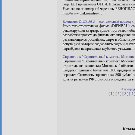
года. БЕЗ применения ОГНЯ. Приглашаем к сот
Реализация полимерной черепицы РЕНОПЛАСТ п
http://www.unikromstroy.ru
Компания DIENBAU – комплексный подход к р
Ремонтно-строительная фирма «DIENBAU» созд
реконструкция квартир, домов, торговых и общ
разработки проекта до финального вкручивани
развивающихся российских фирм в области ре
репутацией, которые создавались годами, и ст
партнёрами на принципах глубокого уважения и
Справочник "Строительный комплекс Московск
Справочник "Строительный комплекс Московск
строительного комплекса Московской области. 
Содержит данные о более чем 1800 предприяти
переплет. Стоимость справочника: 300 рублей 
других регионов РФ стоимость определяется в 
< преды
[
1
] [ 2 ] [
3
] [
4
Катало