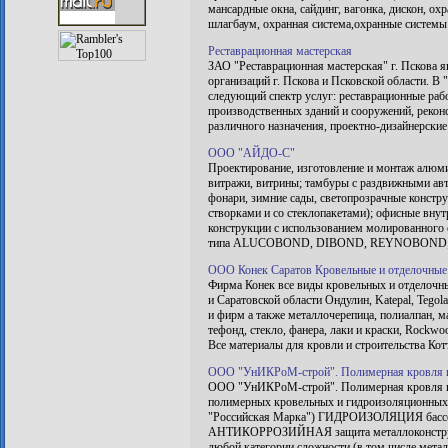
мансардные окна, сайдинг, вагонка, дискон, ох
шлагбаум, охранная система,охранные системы
Реставрационная мастерская
ЗАО "Реставрационная мастерская" г. Пскова 
организаций г. Пскова и Псковской области. В
следующий спектр услуг: реставрационные раб
производственных зданий и сооружений, рекон
различного назначения, проектно-дизайнерские
ООО "АЙДО-С"
Проектирование, изготовление и монтаж алюми
витражи, витрины; тамбуры с раздвижными авт
фонари, зимние сады, светопрозрачные констр
створками и со стеклопакетами); офисные вну
конструкции с использованием молированного 
типа ALUCOBOND, DIBOND, REYNOBOND; стек
ООО Конек Саратов Кровельные и отделочные
Фирма Конек все виды кровельных и отделочн
и Саратовской области Ондулин, Katepal, Tegol
и фирм а также металлочерепица, полиалпан, м
тефонд, стекло, фанера, лаки и краски, Rockwoo
Все материалы для кровли и строительства Кот
ООО "УнИКРоМ-строй". Полимерная кровля
ООО "УнИКРоМ-строй". Полимерная кровля и 
полимерных кровельных и гидроизоляционн
"Российская Марка") ГИДРОИЗОЛЯЦИЯ бассей
АНТИКОРРОЗИЙНАЯ защита металлоконстру
любой категории сложности (в том числе мета