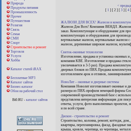
Природа
< преды
Продукты питания
[
1
] [ 2 ] [
3
] [
4
Промышленность
Прочее
Путешествия
ЖАЛЮЗИ ДЛЯ ВСЕХ! Жалюзи и комплектующ
Религия
Жалюзи Для Всех! Компания ВЕНДЛ. Жалюзи.
Связь
заказ. Комплектующие и оборудование для пр
Семья
комплектующих и оборудования для производс
СМИ
вертикальные жалюзи, вертикальные жалюзи с
Спорт
жалюзи, деревянные широкие жалюзи, мульти
Строительство и ремонт
Торговля
Святок-оконные технологии
Услуги
Изготовление, продажа и установка оконных и
Хобби
компании KBE. Изготовление и продажа стекло
увеличивается в 3-5 раз). Продажа комплекту
Каталог статей iRAX
дверных блоков из ПВХ.Продажа комплектующи
изготовлением арок и отливов, ламинировани
Бесплатные MP3
НовоЛит – оконные и дверные системы
Каталог сайтов
Компания Новолит изготавливает оконные и д
Бизнес-каталог
размера из ПВХ-профиля немецкой фирмы Geal
Обои на рабочий стол
современной производственной базе с использ
представлена интересная информация для поку
Bi0.RU -
каталог сайтов
ответы, услуги, фото выполненных проектов, н
и по всей стране.
Дискон - строительство и ремонт
Строительство, колонна, ремонт, коттедж, дом,
квартиры, перепланировка, фасад, фасадные п
крыша, кровля, черепица, из черепицы, металло