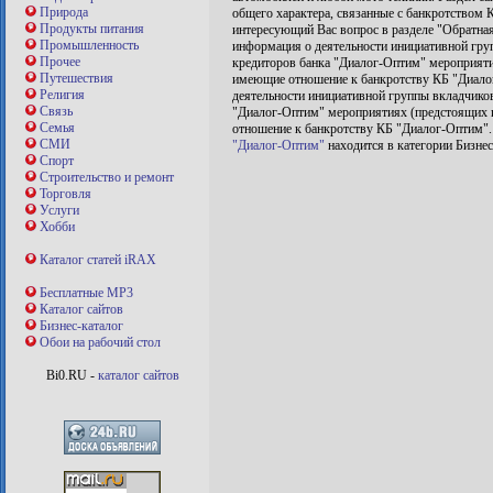
Природа
общего характера, связанные с банкротством 
Продукты питания
интересующий Вас вопрос в разделе "Обратная
Промышленность
информация о деятельности инициативной гру
Прочее
кредиторов банка "Диалог-Оптим" мероприяти
Путешествия
имеющие отношение к банкротству КБ "Диалог
Религия
деятельности инициативной группы вкладчико
Связь
"Диалог-Оптим" мероприятиях (предстоящих 
Семья
отношение к банкротству КБ "Диалог-Оптим"
СМИ
"Диалог-Оптим"
находится в категории Бизнес
Спорт
Строительство и ремонт
Торговля
Услуги
Хобби
Каталог статей iRAX
Бесплатные MP3
Каталог сайтов
Бизнес-каталог
Обои на рабочий стол
Bi0.RU -
каталог сайтов