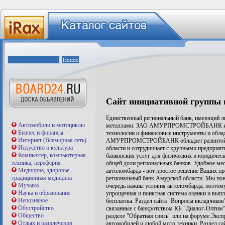
Сайт инициативной группы
Единственный региональный банк, имеющий л
Автомобили и мотоциклы
металлами. ЗАО АМУРПРОМСТРОЙБАНК испол
Бизнес и финансы
технологии и финансовые инструменты и обла
Интернет (Всемирная сеть)
АМУРПРОМСТРОЙБАНК обладает развитой фи
Искусство и культура
области и сотрудничает с крупными предприят
Компьютер, компьютерная
банковских услуг для физических и юридическ
техника, переферия
общей доли региональных банков. Удобное ме
Медицина, здоровье,
автоломбарда - вот простое решение Ва
традиционная медицина
региональный банк Амурской области. Мы пон
Музыка
очередь важны условия автоломбарда, поэтом
Наука и образование
упрощенная и понятная система оценки и выпл
Непознаное
бесплатны. Раздел сайта "Вопросы вкладчиков
Обустройство
связанные с банкротством КБ "Диалог-Оптим"
Общество
разделе "Обратная связь" или на форуме.Эксп
Отдых и развлечения
автомобилей и любой мото техники. Раздел са