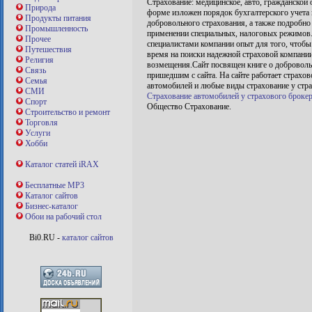
Страхование: медицинское, авто, гражданской 
Природа
форме изложен порядок бухгалтерского учета
Продукты питания
добровольного страхования, а также подробно
Промышленность
применении специальных, налоговых режимов.
Прочее
специалистами компании опыт для того, чтобы
Путешествия
время на поиски надежной страховой компании 
Религия
возмещения.Сайт посвящен книге о добровольн
Связь
пришедшим с сайта. На сайте работает страхо
Семья
автомобилей и любые виды страхование у стра
СМИ
Страхование автомобилей у страхового брокер
Спорт
Общество Страхование.
Строительство и ремонт
Торговля
Услуги
Хобби
Каталог статей iRAX
Бесплатные MP3
Каталог сайтов
Бизнес-каталог
Обои на рабочий стол
Bi0.RU -
каталог сайтов