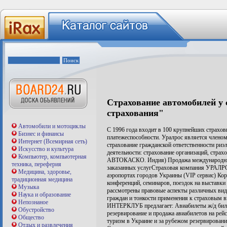
Страхование автомобилей у 
страхования"
Автомобили и мотоциклы
С 1996 года входит в 100 крупнейших страхов
Бизнес и финансы
платежеспособности. Уралрос является члено
Интернет (Всемирная сеть)
страхование гражданской ответственности риэ
Искусство и культура
деятельности: страхование организаций, стра
Компьютер, компьютерная
АВТОКАСКО. Индия) Продажа международных 
техника, переферия
заказанных услугСтраховая компания УРАЛРОС
Медицина, здоровье,
аэропортах городов Украины (VIP сервис) Ко
традиционная медицина
конференций, семинаров, поездок на выставки
Музыка
рассмотрены правовые аспекты различных вид
Наука и образование
граждан и тонкости применения к страховым 
Непознаное
ИНТЕРКЛУБ предлагает: Авиабилеты ж/д биле
Обустройство
резервирование и продажа авиабилетов на ре
Общество
туризм в Украине и за рубежом резервировани
Отдых и развлечения