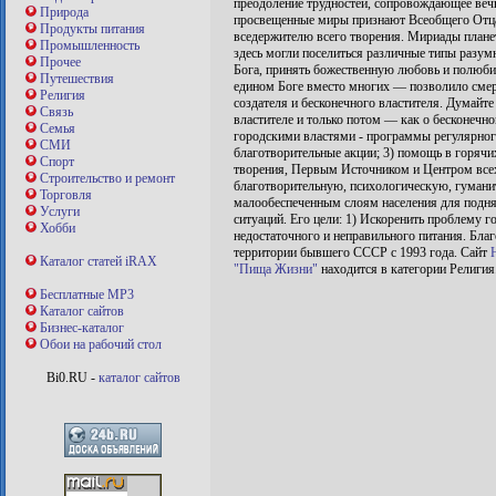
преодоление трудностей, сопровождающее вечн
Природа
просвещенные миры признают Всеобщего Отца
Продукты питания
вседержителю всего творения. Мириады плане
Промышленность
здесь могли поселиться различные типы разум
Прочее
Бога, принять божественную любовь и полюби
Путешествия
едином Боге вместо многих — позволило смер
Религия
создателя и бесконечного властителя. Думайте 
Связь
властителе и только потом — как о бесконечн
Семья
городскими властями - программы регулярног
СМИ
благотворительные акции; 3) помощь в горя
Спорт
творения, Первым Источником и Центром всех
Строительство и ремонт
благотворительную, психологическую, гуман
Торговля
малообеспеченным слоям населения для подня
Услуги
ситуаций. Его цели: 1) Искоренить проблему г
Хобби
недостаточного и неправильного питания. Бл
территории бывшего СССР с 1993 года. Сайт
Каталог статей iRAX
"Пища Жизни"
находится в категории Религия
Бесплатные MP3
Каталог сайтов
Бизнес-каталог
Обои на рабочий стол
Bi0.RU -
каталог сайтов