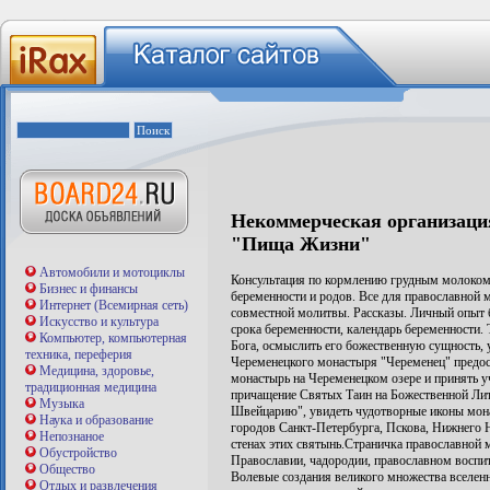
Некоммерческая организац
"Пища Жизни"
Автомобили и мотоциклы
Консультация по кормлению грудным молоком.
Бизнес и финансы
беременности и родов. Все для православной
Интернет (Всемирная сеть)
совместной молитвы. Рассказы. Личный опыт б
Искусство и культура
срока беременности, календарь беременности.
Компьютер, компьютерная
Бога, осмыслить его божественную сущность,
техника, переферия
Череменецкого монастыря "Череменец" предо
Медицина, здоровье,
монастырь на Череменецком озере и принять у
традиционная медицина
причащение Святых Таин на Божественной Лит
Музыка
Швейцарию", увидеть чудотворные иконы мона
Наука и образование
городов Санкт-Петербурга, Пскова, Нижнего 
Непознаное
стенах этих святынь.Страничка православной 
Обустройство
Православии, чадородии, православном воспита
Общество
Волевые создания великого множества вселен
Отдых и развлечения