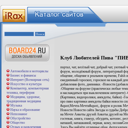
Клуб Любителей Пива "П
портал, чат, весёлый чат, добрый чат, уютный 
Автомобили и мотоциклы
форум, молодёжный форум, литературный фору
Бизнес и финансы
общение, общение в реальном времени, Falsh и
Интернет (Всемирная сеть)
ежедневный гороскоп, гороскоп на каждый день
Искусство и культура
добавления фото, дневники. -Новости (добавл
Компьютер, компьютерная
-Общение на форуме (практически любые темы)
техника, переферия
и наслаждаться при выключенном интернете) -
Медицина, здоровье,
(Картинки, видеоролики, анекдоты, байки) -Г
традиционная медицина
про пиво картинки анекдоты байки новости сп
Музыка
&quot;Мечта-Мечта&quot;, форум и ролик Ме
Наука и образование
Новости Новости сайта Звезды и судьбы Добр
Непознаное
на Мечте Анкеты друзей Анкеты друзей на Меч
Обустройство
гостевая, книга, гламур, обсудить, котопес, ре
Общество
наташей, наташкиной, первая, кому, поэзияGre
Отдых и развлечения
Здесь Вы найдёте отличные обои, фотогалереи