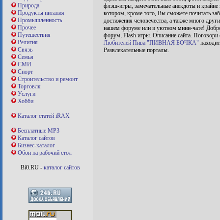
Природа
флэш-игры, замечательные анекдоты и крайне 
Продукты питания
котором, кроме того, Вы сможете почитать за
Промышленность
достижения человечества, а также много друг
Прочее
нашем форуме или в уютном мини-чате! Добро
Путешествия
форум, Flash игры. Описание сайта. Поговори
Религия
Любителей Пива "ПИВНАЯ БОЧКА"
находит
Связь
Развлекательные порталы.
Семья
СМИ
Спорт
Строительство и ремонт
Торговля
Услуги
Хобби
Каталог статей iRAX
Бесплатные MP3
Каталог сайтов
Бизнес-каталог
Обои на рабочий стол
Bi0.RU -
каталог сайтов