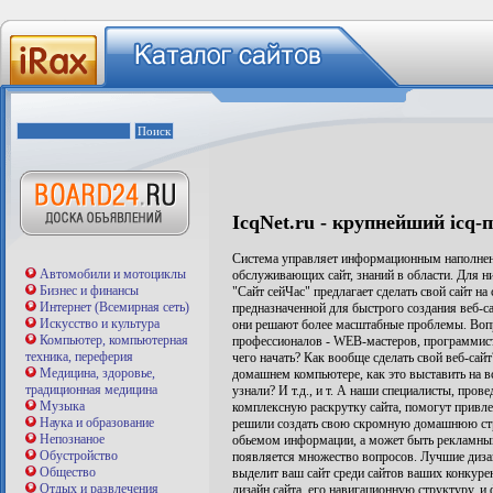
IcqNet.ru - крупнейший icq-
Система управляет информационным наполнение
Автомобили и мотоциклы
обслуживающих сайт, знаний в области. Для ни
Бизнес и финансы
"Сайт сейЧас" предлагает сделать свой сайт н
Интернет (Всемирная сеть)
предназначенной для быстрого создания веб-с
Искусство и культура
они решают более масштабные проблемы. Воп
Компьютер, компьютерная
профессионалов - WEB-мастеров, программисто
техника, переферия
чего начать? Как вообще сделать свой веб-сайт
Медицина, здоровье,
домашнем компьютере, как это выставить на вс
традиционная медицина
узнали? И т.д., и т. А наши специалисты, пров
Музыка
комплексную раскрутку сайта, помогут привле
Наука и образование
решили создать свою скромную домашнюю стра
Непознаное
обьемом информации, а может быть рекламный
Обустройство
появляется множество вопросов. Лучшие дизай
Общество
выделит ваш сайт среди сайтов ваших конкуре
Отдых и развлечения
дизайн сайта, его навигационную структуру, 