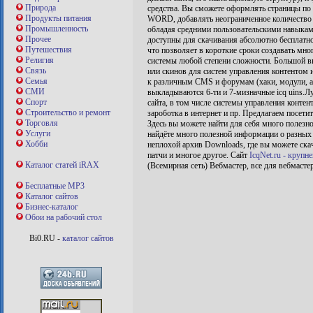
Природа
средства. Вы сможете оформлять страницы по 
Продукты питания
WORD, добавлять неограниченное количество с
Промышленность
обладая средними пользовательскими навыками
Прочее
доступны для скачивания абсолютно бесплатн
Путешествия
что позволяет в короткие сроки создавать мн
Религия
системы любой степени сложности. Большой 
Связь
или скинов для систем управления контентом
Семья
к различным CMS и форумам (хаки, модули, ад
СМИ
выкладываются 6-ти и 7-мизначные icq uins.
Спорт
сайта, в том числе системы управления контен
Строительство и ремонт
зароботка в интернет и пр. Предлагаем посетит
Торговля
Здесь вы можете найти для себя много полезног
Услуги
найдёте много полезной информации о разных 
Хобби
неплохой архив Downloads, где вы можете ска
патчи и многое другое. Сайт
IcqNet.ru - крупн
Каталог статей iRAX
(Всемирная сеть) Вебмастер, все для вебмастер
Бесплатные MP3
Каталог сайтов
Бизнес-каталог
Обои на рабочий стол
Bi0.RU -
каталог сайтов