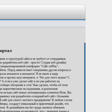
портал
м и структурой сайта и не требует от сотрудников,
х разработать веб сайт - просто! Студия веб-дизайна
а специализированной платформе "Сайт сейЧас",
айтов. Перед ними встают совершенно другие вопросы и
росы множатся и множатся! Я не имею в виду
в и прочих акул интернета. п. Что для этого нужно? С
? А если я уже сделал сайт и он уже работает на
еобщее обозрение в сеть? Как сделать, чтобы об этом
едя маркетинговые исследования, и реализовав
чь на ваш сайт новых потенциальных клиентов.Итак, Вы
ничку или разработать солидный веб сайт с большим
 сайт для своего частного предприятия! В любом случае
неры, создадут уникальный и практичный дизайн, что
нтов. В дальнейшем вы без труда сможете обновить
и функциональные возможности, что с экономит время и