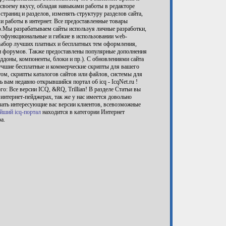
своему вкусу, обладая навыками работы в редакторе
траниц и разделов, изменять структуру разделов сайта,
 работы в интернет. Все предоставленные товары
о.Мы разрабатываем сайты используя личные разработки,
огофункциональные и гибкие в использовании web-
выбор лучших платных и бесплатных тем оформления,
 и форумов. Также предоставлены популярные дополнения
доны, компоненты, блоки и пр.). С обновлениями сайта
Лучшие бесплатные и коммерческие скрипты для вашего
том, скрипты каталогов сайтов или файлов, системы для
ь вам недавно открывшийся портал об icq - IcqNet.ru !
о: Все версии ICQ, &RQ, Trillian! В разделе Статьи вы
интернет-пейджерах, так же у нас имеется довольно
чать интересующие вас версии клиентов, всевозможные
ейший icq-портал
находится в категории Интернет
а.