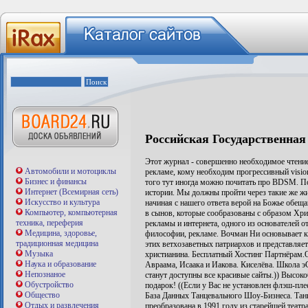
Российская Государственная
Этот журнал - совершенно необходимое чтение 
Автомобили и мотоциклы
рекламе, кому необходим прогрессивный visio
Бизнес и финансы
того тут иногда можно почитать про BDSM. По
Интернет (Всемирная сеть)
истории. Мы должны пройти через такие же жи
Искусство и культура
начиная с нашего ответа верой на Божье обещ
Компьютер, компьютерная
в сынов, которые сообразованы с образом Хри
техника, переферия
рекламы и интернета, одного из основателей о
Медицина, здоровье,
философии, рекламе. Вочман Ни основывает к
традиционная медицина
этих ветхозаветных патриархов и представляе
Музыка
христианина. Бесплатный Хостинг Партнёрам.О
Наука и образование
Авраама, Исаака и Иакова. Киселёва. Школа э
Непознаное
станут доступны все красивые сайты.)) Высок
Обустройство
подарок! ((Если у Вас не установлен флэш-пле
Общество
База Данных Танцевального Шоу-Бизнеса. Т
Отдых и развлечения
преобразована в 1991 году из старейшей театр