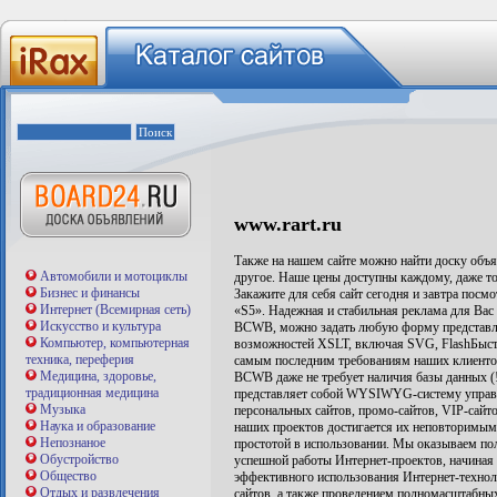
www.rart.ru
Также на нашем сайте можно найти доску объя
Автомобили и мотоциклы
другое. Наше цены доступны каждому, даже том
Бизнес и финансы
Закажите для себя сайт сегодня и завтра посмо
Интернет (Всемирная сеть)
«S5». Надежная и стабильная реклама для Вас 
Искусство и культура
BCWB, можно задать любую форму представл
Компьютер, компьютерная
возможностей XSLT, включая SVG, FlashБыстр
техника, переферия
самым последним требованиям наших клиенто
Медицина, здоровье,
BCWB даже не требует наличия базы данных (
традиционная медицина
представляет собой WYSIWYG-систему управл
Музыка
персональных сайтов, промо-сайтов, VIP-сайт
Наука и образование
наших проектов достигается их неповторимым 
Непознаное
простотой в использовании. Мы оказываем пол
Обустройство
успешной работы Интернет-проектов, начиная 
Общество
эффективного использования Интернет-технол
Отдых и развлечения
сайтов, а также проведением полномасштабных