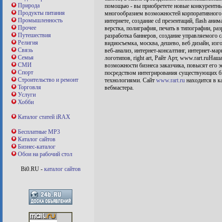
Природа
помощью - вы приобретете новые конкурентны
Продукты питания
многообразием возможностей корпоративного с
Промышленность
интернете, создание cd презентаций, flash ани
Прочее
верстка, полиграфия, печать в типографии, раз
Путешествия
разработка баннеров, создание управляемого са
Религия
видиосъемка, москва, дешево, веб дизайн, изго
Связь
веб-анализ, интернет-консалтинг, интернет-мар
Семья
логотипов, right art, Райт Арт, www.rart.ruНа
СМИ
возможности бизнеса заказчика, повысят его 
Спорт
посредством интегрирования существующих б
Строительство и ремонт
технологиями. Сайт
www.rart.ru
находится в к
Торговля
вебмастера.
Услуги
Хобби
Каталог статей iRAX
Бесплатные MP3
Каталог сайтов
Бизнес-каталог
Обои на рабочий стол
Bi0.RU -
каталог сайтов