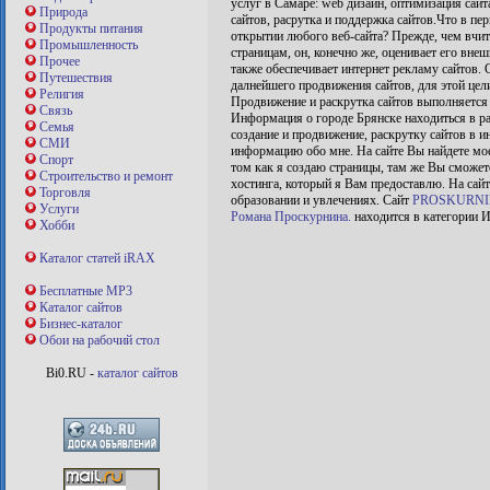
услуг в Самаре: web дизайн, оптимизация сайта
Природа
сайтов, расрутка и поддержка сайтов.Что в пе
Продукты питания
открытии любого веб-сайта? Прежде, чем вчит
Промышленность
страницам, он, конечно же, оценивает его вне
Прочее
также обеспечивает интернет рекламу сайтов. 
Путешествия
далнейшего продвижения сайтов, для этой цел
Религия
Продвижение и раскрутка сайтов выполняется 
Связь
Информация о городе Брянске находиться в р
Семья
создание и продвижение, раскрутку сайтов в и
СМИ
информацию обо мне. На сайте Вы найдете мо
Спорт
том как я создаю страницы, там же Вы сможете
Строительство и ремонт
хостинга, который я Вам предоставлю. На сайт
Торговля
образовании и увлечениях. Сайт
PROSKURNIN.R
Услуги
Романа Проскурнина.
находится в категории И
Хобби
Каталог статей iRAX
Бесплатные MP3
Каталог сайтов
Бизнес-каталог
Обои на рабочий стол
Bi0.RU -
каталог сайтов