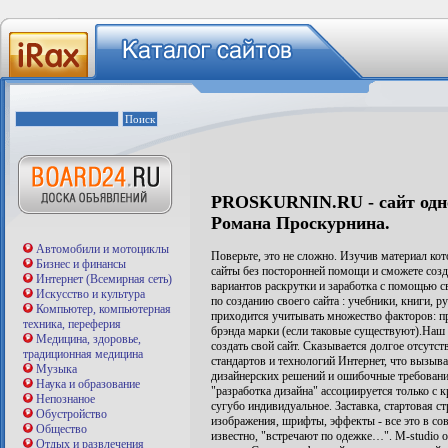
PROSKURNIN.RU - сайт одно
Романа Проскурнина.
Автомобили и мотоциклы
Поверьте, это не сложно. Изучив материал кот
Бизнес и финансы
сайты без посторонней помощи и сможете созд
Интернет (Всемирная сеть)
вариантов раскрутки и заработка с помощью св
Искусство и культура
по созданию своего сайта : учебники, книги, р
Компьютер, компьютерная
приходится учитывать множество факторов: п
техника, переферия
брэнда марки (если таковые существуют).Наш с
Медицина, здоровье,
создать свой сайт. Сказывается долгое отсутст
традиционная медицина
стандартов и технологий Интернет, что вызыв
Музыка
дизайнерских решений и ошибочные требовани
Наука и образование
"разработка дизайна" ассоциируется только с 
Непознаное
сугубо индивидуальное. Заставка, стартовая с
Обустройство
изображения, шрифты, эффекты - все это в сово
Общество
известно, "встречают по одежке…". M-studio 
Отдых и развлечения