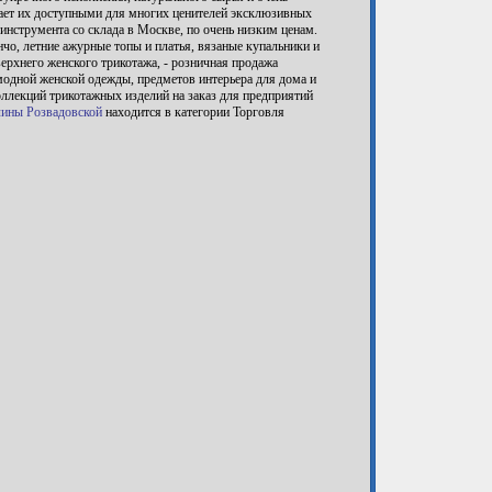
лает их доступными для многих ценителей эксклюзивных
нструмента со склада в Москве, по очень низким ценам.
нчо, летние ажурные топы и платья, вязаные купальники и
хнего женского трикотажа, - розничная продажа
 модной женской одежды, предметов интерьера для дома и
оллекций трикотажных изделий на заказ для предприятий
лины Розвадовской
находится в категории Торговля