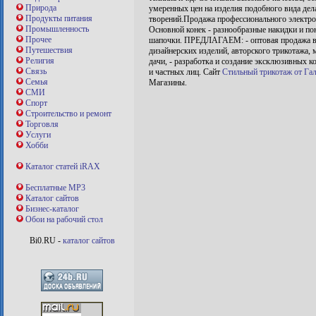
Природа
умеренных цен на изделия подобного вида де
Продукты питания
творений.Продажа профессионального электрои
Промышленность
Основной конек - разнообразные накидки и по
Прочее
шапочки. ПРЕДЛАГАЕМ: - оптовая продажа вер
Путешествия
дизайнерских изделий, авторского трикотажа,
Религия
дачи, - разработка и создание эксклюзивных к
Связь
и частных лиц. Сайт
Стильный трикотаж от Га
Семья
Магазины.
СМИ
Спорт
Строительство и ремонт
Торговля
Услуги
Хобби
Каталог статей iRAX
Бесплатные MP3
Каталог сайтов
Бизнес-каталог
Обои на рабочий стол
Bi0.RU -
каталог сайтов