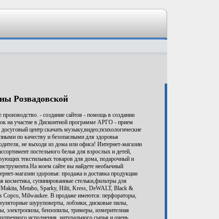
ны Розвадовской
 производство. - создание сайтов - помощь в создании
вок на участие в Дисконтной программе АРГО - прием
 досуговый центр:скачать музыку,видео;психологические
пными по качеству и безопасными для здоровья
дителя, не выходя из дома или офиса! Интернет-магазин
сортимент постельного белья для взрослых и детей,
твующих текстильных товаров для дома, подарочный и
инструмента.На моем сайте вы найдете необычный
нет-магазин здоровья: продажа и доставка продукции
косметика, супинированные стельки,фильтры для
Makita, Metabo, Sparky, Hilti, Kress, DeWALT, Black &
Atlas Copco, Milwaukee. В продаже имеются: перфораторы,
муляторные шуруповерты, лобзики, дисковые пилы,
ы, электропилы, бензопилы, тримеры, измерителная
езупречного исполнения, натурального сырья и очень