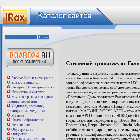
Стильный трикотаж от Гали
Только лучшие материалы, только качественное
Автомобили и мотоциклы
своего бизнеса в Компании АРГО - прием зая
Бизнес и финансы
заявок и оформление дисконтных карт АРГО -
Интернет (Всемирная сеть)
тесты.Вы можете оснастить свой дом великоле
Искусство и культура
текстильными изделиями напрямую от произво
Компьютер, компьютерная
«Постелькин Дом» предлагает Вам огромный ас
техника, переферия
подушек, одеял, полотенец, покрывал, сопутс
Медицина, здоровье,
свадебный текстиль. Аренда (Прокат) электро
традиционная медицина
магазин: МАГАЗИН УСЛУГ АРГО - это - интер
Музыка
компании АРГО:аппликаторы ЛЯПКО,целебная 
Наука и образование
воды,товары для садоводов и др. Bosch, Bosh, 
Непознаное
Decker, Iskra, Искра, Ижевск, Skil, Hitachi, 
Обустройство
отбойные молотки, дрели, шуруповерты, акку
Общество
рубанки, углошлифмашинки, болгарки, фрезер
Отдых и развлечения
техника и т.д. Сочетание высокого качества, б