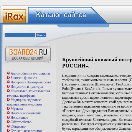
Крупнейший книжный инте
РОССИИ».
Автомобили и мотоциклы
(Германия) и тп, создали высококачественную
Бизнес и финансы
требования, сэкономить ваши силы и время. (
Интернет (Всемирная сеть)
(Германия), LauraStar (Швейцария), ProAqua i
Искусство и культура
Polti (Италия), RexAir ink. Только лучшие ма
Компьютер, компьютерная
бытовая техника! Соковыжималки, кухонные а
техника, переферия
гладильные доски, пароочистители, парогенер
Медицина, здоровье,
Доставка.Вы можете оснастить свой дом вели
традиционная медицина
текстильными изделиями напрямую от произво
Музыка
«Постелькин Дом» предлагает Вам огромный ас
Наука и образование
подушек, одеял, полотенец, покрывал, сопутс
Непознаное
свадебный текстиль. Система скидок. Вы може
Обустройство
растениями. Вас ждёт специалист с уникальн
Общество
букет, корпоративное обслуживание и Элитная
Отдых и развлечения