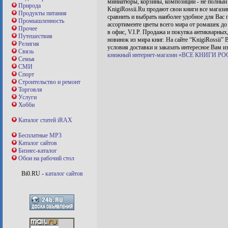
миниатюры, корзины, композиции - не полный 
Природа
KnigiRossii.Ru продают свои книги все магази
Продукты питания
сравнить и выбрать наиболее удобное для Вас
Промышленность
ассортименте цветы всего мира от ромашек до
Прочее
в офис, V.I.P. Продажа и покупка антикварных
Путешествия
новинок из мира книг. На сайте “KnigiRossii”
Религия
условия доставки и заказать интересное Вам и
Связь
книжный интернет-магазин «ВСЕ КНИГИ Р
Семья
СМИ
Спорт
Строительство и ремонт
Торговля
Услуги
Хобби
Каталог статей iRAX
Бесплатные MP3
Каталог сайтов
Бизнес-каталог
Обои на рабочий стол
Bi0.RU -
каталог сайтов