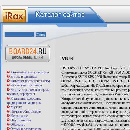
MUK
DVD RW / CD RW COMBO Dual Layer NEC 35
Автомобили и мотоциклы
Системные платы SOCKET 754 K8 T800-A 
Бизнес и финансы
Аккустика SVEN SPS 2000 Домашний театр 
Интернет (Всемирная сеть)
OLYMPUS C 160 ,C 310 ,OLYMPUS C 370 , C 72
Искусство и культура
хабы, Карманы для HDD,CD(винчестеров и и с
Компьютер, компьютерная
компьютерный сервис, компьютеный ремонт, р
техника, переферия
компьютеров, ремонт пк, Установка Windows,
Медицина, здоровье,
Контрактное обслуживание, профилактика ком
традиционная медицина
обслуживание компьютеров, Обслуживание ко
Музыка
сервер, локальные сети, антивирусная защита,
Наука и образование
информацию об интерфейсах, используемых дл
Непознаное
контроллеров, используемых в современной эл
Обустройство
компоненты из каталога продукции, поставля
Общество
т.4590086 ww.delta23.kiev.ua по самым низки
Отдых и развлечения
Постоянно в продаже 1500 наименований Ati Ra