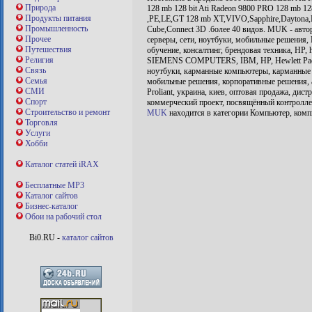
Природа
128 mb 128 bit Ati Radeon 9800 PRO 128 mb 128
Продукты питания
,PE,LE,GT 128 mb XT,VIVO,Sapphire,Daytona,Po
Промышленность
Cube,Connect 3D .более 40 видов. MUK - авт
Прочее
серверы, сети, ноутбуки, мобильные решения, 
Путешествия
обучение, консалтинг, брендовая техника, HP,
Религия
SIEMENS COMPUTERS, IBM, HP, Hewlett Pack
Связь
ноутбуки, карманные компьютеры, карманные 
Семья
мобильные решения, корпоративные решения, ау
СМИ
Proliant, украина, киев, оптовая продажа, дис
Спорт
коммерческий проект, посвящённый контролле
Строительство и ремонт
MUK
находится в категории Компьютер, ком
Торговля
Услуги
Хобби
Каталог статей iRAX
Бесплатные MP3
Каталог сайтов
Бизнес-каталог
Обои на рабочий стол
Bi0.RU -
каталог сайтов