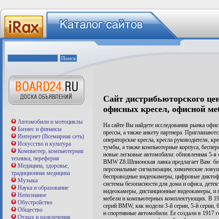
Сайт дистрибьюторского ц
офисных кресел, офисной м
Автомобили и мотоциклы
На сайте Вы найдете исследования рынка офи
Бизнес и финансы
прессы, а также анкету партнера. Приглашают
Интернет (Всемирная сеть)
операторские кресла, кресла руководителя, кр
Искусство и культура
тумбы, а также компьютерные корпуса, беспер
Компьютер, компьютерная
новые легковые автомобили: обновленная 
техника, переферия
BMW Z8.Шпионская лавка предлагает Вам: бе
Медицина, здоровье,
персональные сигнализации, химические ловуш
традиционная медицина
беспроводные видеокамеры, цифровые диктоф
Музыка
системы безопасности для дома и офиса, дете
Наука и образование
видеокамеры, дистанционные видеокамеры, и 
Непознаное
мебели и компьютерных комплектующих. В 197
Обустройство
серий BMW, как модели 3-й серии, 5-й серии, 
Общество
и спортивные автомобили. Ее создали в 1917 г
Отдых и развлечения