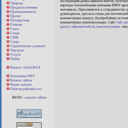
исследования рынка офисной мебели, полезну
Природа
партнера.Автомобильная компания BMW произ
Продукты питания
мотоциклы. Приглашаются к сотрудничеству ди
Промышленность
руководителя, кресла и стулья для посетителе
Прочее
компьютерные корпуса, бесперебойные источни
Путешествия
компьютерных комплектующих. Сайт
Сайт ди
Религия
кресел, офисной мебели, комплектующих.
нахо
Связь
Семья
СМИ
Спорт
Строительство и ремонт
Торговля
Услуги
Хобби
Каталог статей iRAX
Бесплатные MP3
Каталог сайтов
Бизнес-каталог
Обои на рабочий стол
Bi0.RU -
каталог сайтов