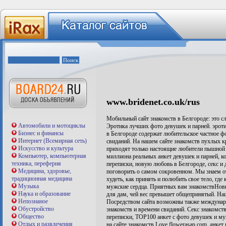
www.bridenet.co.uk/rus
Мобильный сайт знакомств в Белгороде: это сл
Автомобили и мотоциклы
Эротика лучших фото девушек и парней. эроти
Бизнес и финансы
в Белгороде содержат любительское частное фо
Интернет (Всемирная сеть)
свиданий. На нашем сайте знакомств пухлых кр
Искусство и культура
приходят только настоящие любители пышной 
Компьютер, компьютерная
миллиона реальных анкет девушек и парней, к
техника, переферия
переписки, новую любовь в Белгороде, секс 
Медицина, здоровье,
поговорить о самом сокровенном. Мы знаем о
традиционная медицина
худеть, как принять и полюбить свое тело, где
Музыка
мужские сердца. Приятных вам знакомствНов
Наука и образование
для дам, чей вес превышет общепринятый. Наш
Непознаное
Посредством сайта возможны также междунаро
Обустройство
знакомств и времени свиданий. Секс знакомст
Общество
переписки, TOP100 анкет с фото девушек и му
Отдых и развлечения
на сайте знакомств Love.flowerasap.com. анке