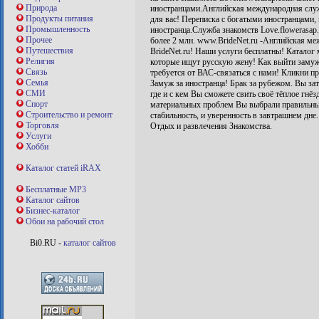
Природа
иностранцами.Английская международная слу
Продукты питания
для вас! Переписка с богатыми иностранцами,
Промышленность
иностранца.Служба знакомств Love.flowerasap
Прочее
более 2 млн. www.BrideNet.ru -Английская ме
Путешествия
BrideNet.ru! Наши услуги бесплатны! Каталог
Религия
которые ищут русскую жену! Как выйти замуж 
Связь
требуется от ВАС-связаться с нами! Кликни пр
Семья
Замуж за иностранца! Брак за рубежом. Вы зат
СМИ
где и с кем Вы сможете свить своё тёплое гнё
Спорт
материальных проблем Вы выбрали правильный п
Строительство и ремонт
стабильность, и уверенность в завтрашнем дне
Торговля
Отдых и развлечения Знакомства.
Услуги
Хобби
Каталог статей iRAX
Бесплатные MP3
Каталог сайтов
Бизнес-каталог
Обои на рабочий стол
Bi0.RU -
каталог сайтов