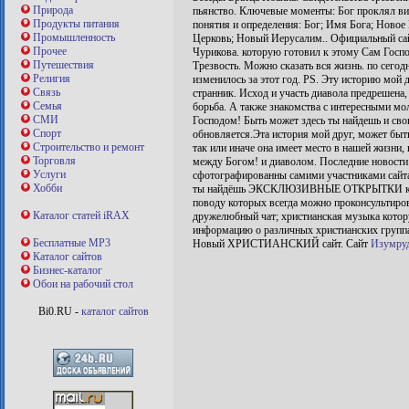
Природа
пьянство. Ключевые моменты: Бог проклял вин
Продукты питания
понятия и определения: Бог; Имя Бога; Новое
Промышленность
Церковь; Новый Иерусалим.. Официальный сай
Прочее
Чурикова. которую готовил к этому Сам Госпо
Путешествия
Трезвость. Можно сказать вся жизнь. по сегодн
Религия
изменилось за этот год. PS. Эту историю мой д
Связь
странник. Исход и участь диавола предрешена, 
Семья
борьба. А также знакомства с интересными 
СМИ
Господом! Быть может здесь ты найдешь и сво
Спорт
обновляется.Эта история мой друг, может быть
Строительство и ремонт
так или иначе она имеет место в нашей жизни, 
Торговля
между Богом! и диаволом. Последние новости 
Услуги
сфотографированны самими участниками сайта
Хобби
ты найдёшь ЭКСКЛЮЗИВНЫЕ ОТКРЫТКИ которы
поводу которых всегда можно проконсультиро
Каталог статей iRAX
дружелюбный чат; христианская музыка котор
информацию о различных христианских группа
Бесплатные MP3
Новый ХРИСТИАНСКИЙ сайт. Сайт
Изумру
Каталог сайтов
Бизнес-каталог
Обои на рабочий стол
Bi0.RU -
каталог сайтов