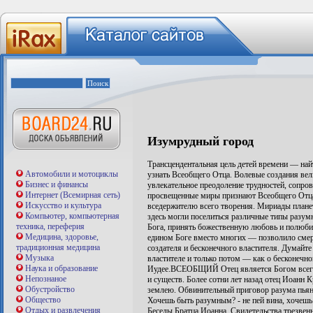
Изумрудный город
Трансцендентальная цель детей времени — най
Автомобили и мотоциклы
узнать Всеобщего Отца. Волевые создания ве
Бизнес и финансы
увлекательное преодоление трудностей, сопро
Интернет (Всемирная сеть)
просвещенные миры признают Всеобщего Отца
Искусство и культура
вседержителю всего творения. Мириады плане
Компьютер, компьютерная
здесь могли поселиться различные типы разум
техника, переферия
Бога, принять божественную любовь и полюби
Медицина, здоровье,
едином Боге вместо многих — позволило смер
традиционная медицина
создателя и бесконечного властителя. Думайте 
Музыка
властителе и только потом — как о бесконечн
Наука и образование
Иудее.ВСЕОБЩИЙ Отец является Богом всего
Непознаное
и существ. Более сотни лет назад отец Иоанн
Обустройство
землею. Обвинительный приговор разума пьянс
Общество
Хочешь быть разумным? - не пей вина, хочешь
Отдых и развлечения
Беседы Братца Иоанна. Свидетельства трезве