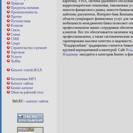
карточки, VISA, система удаленного обслужив
Природа
корреспондентские отношения, таможенные усл
Продукты питания
новости финансового рынка, новости банковск
Промышленность
шаблоны документов, Интернет-банк.Компания
Прочее
области супермаркет финансовых услуг для ча
Путешествия
мобильность менеджмента банка позволяет опе
Религия
профессионализм наших сотрудников обеспечи
Связь
клиентов. Все это обеспечивается наличием п
Семья
профессионализма, а также систематическим к
СМИ
гарантировано высокое качество и надежность
Спорт
"Владпромбанк" традиционно считается банко
Строительство и ремонт
крупной корпоративной клиентурой. Сайт
Влад
Торговля
Владимир.
находится в категории Бизнес и фи
Услуги
Хобби
Каталог статей iRAX
Бесплатные MP3
Каталог сайтов
Бизнес-каталог
Обои на рабочий стол
Bi0.RU -
каталог сайтов