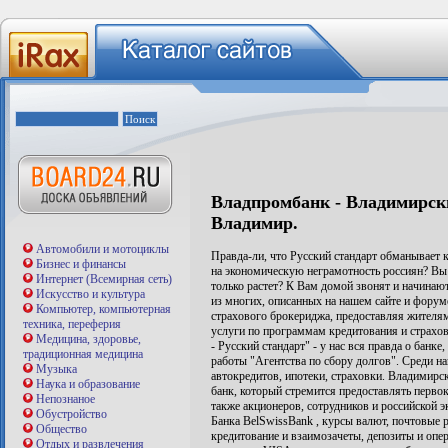
Владпромбанк - Владимирск
Владимир.
Автомобили и мотоциклы
Правда-ли, что Русский стандарт обманывает к
Бизнес и финансы
на экономическую неграмотность россиян? Вы 
Интернет (Всемирная сеть)
только растет? К Вам домой звонят и начинаю
Искусство и культура
из многих, описанных на нашем сайте и форум
Компьютер, компьютерная
страхового брокериджа, предоставляя жителя
техника, переферия
услуги по программам кредитования и страхов
Медицина, здоровье,
- Русский стандарт" - у нас вся правда о банк
традиционная медицина
работы "Агентства по сбору долгов". Среди н
Музыка
автокредитов, ипотеки, страховки. Владимир
Наука и образование
банк, который стремится предоставлять первок
Непознаное
также акционеров, сотрудников и российской
Обустройство
Банка BelSwissBank , курсы валют, почтовые 
Общество
кредитование и взаимозачеты, депозиты и опер
Отдых и развлечения