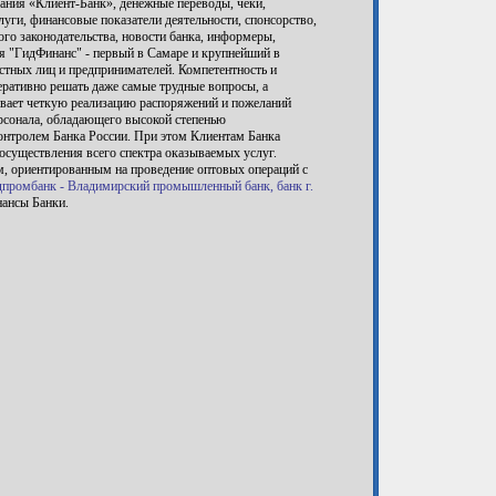
ания «Клиент-Банк», денежные переводы, чеки,
уги, финансовые показатели деятельности, спонсорство,
ого законодательства, новости банка, информеры,
 "ГидФинанс" - первый в Самаре и крупнейший в
стных лиц и предпринимателей. Компетентность и
ративно решать даже самые трудные вопросы, а
вает четкую реализацию распоряжений и пожеланий
ерсонала, обладающего высокой степенью
онтролем Банка России. При этом Клиентам Банка
 осуществления всего спектра оказываемых услуг.
м, ориентированным на проведение оптовых операций с
промбанк - Владимирский промышленный банк, банк г.
нансы Банки.