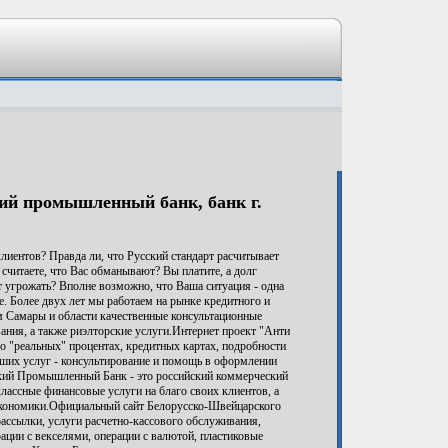
ий промышленный банк, банк г.
лиентов? Правда ли, что Русский стандарт расчитывает
считаете, что Вас обманывают? Вы платите, а долг
т угрожать? Вполне возможно, что Ваша ситуация - одна
е. Более двух лет мы работаем на рынке кредитного и
м Самары и области качественные консультационные
ания, а также риэлторские услуги.Интернет проект "Анти
е, о "реальных" процентах, кредитных картах, подробности
аших услуг - консультирование и помощь в оформлении
ский Промышленный Банк - это российский коммерческий
лассные финансовые услуги на благо своих клиентов, а
 экономики.Официальный сайт Белорусско-Швейцарского
рассылки, услуги расчетно-кассового обслуживания,
ации с векселями, операции с валютой, пластиковые