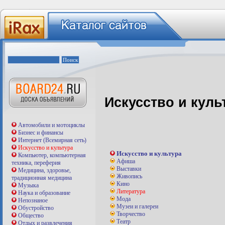
Искусство и куль
Автомобили и мотоциклы
Бизнес и финансы
Интернет (Всемирная сеть)
Искусство и культура
Искусство и культура
Компьютер, компьютерная
Афиша
техника, переферия
Выставки
Медицина, здоровье,
Живопись
традиционная медицина
Кино
Музыка
Литература
Наука и образование
Мода
Непознаное
Музеи и галереи
Обустройство
Творчество
Общество
Театр
Отдых и развлечения