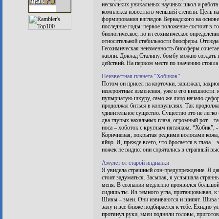
нескольких уникальных научных школ и работ
комплекса известна в меньшей степени. Цель н
формирования взглядов Вернадского на основе
последние годы: первое положение состоит в т
биологическое, но и геохимическое определени
относительной стабильности биосферы. Отсюда 
Геохимическая неизменность биосферы сочет
жизни. Доклад Сталину: бомбу можно создать в 
действий. На первом месте по значению стояла
Неизвестная планета “Хобиков”
Потом он присел на корточки, завизжал, захрю
невероятные изменения, уже в его внешности: 
пупырчатую шкуру, само же лицо начало дефор
продолжал биться в конвульсиях. Так продолжа
удивительное существо. Существо это не легко о
два глупых нахальных глаза, огромный рот – та
носа – хоботок с круглым пятачком. “Хобик”, - 
Коричневая, покрытая редкими волосами кожа,
яйцо. И, прежде всего, что бросается в глаза –
ножек не видно: они спрятались в странный вы
Амулет от старой индианки
Я увидела страшный сон-предупреждение. Я дав
стоит задуматься. Засыпая, я услышала странны
меня. В сознании медленно проявился большой п
сидишь ты. Из темного угла, пританцовывая, к
Шивы – змеи. Они извиваются и шипят. Шива т
залу и все ближе подбирается к тебе. Ехидно ул
протянул руки, змеи подняли головы, приготов