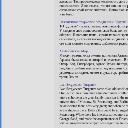
жестким. Так продолжалось невыносимо долго. 
пошевелиться. Я понимала, что это сон, но все
снова начал свой зловещий танец. Пританцовыва
и не было
Независимое творческое объединение "Другие"
ТО "Другие" - проза, поэзия, живопись, фотог
У каждого свое одиночество, своя боль, но где
общими. И попытка наша - с разных точек зрен
своей боли, в своей безысходности не одинок. 
сто крат сильнее вспученных шаблонных радос
Хайборийский Мир
Между годами, когда океаны поглотили Атлан
Ариаса, была эпоха, о которой и не мечтали. 
Офир, Коф, Гиперборея, Аргос, Туран, Зингара,
подобно голубым мантильям под звездами. Сю
угрюмым взглядом, мечом в руке, вор, грабит
троны Земли.
Ivan Sergyevitch Turgenev
Ivan Sergyevitch Turgenev came of an old stock of 
Orel, which lies more than a hundred miles south
tutors at home in the great family mansion in the 
universities of Moscow, St. Petersburg, and Berlin
he associated there, was very great; and when he 
to the students there. Before this could be arranged
Petersburg. While there his interests turned more 
George Sand, and made the acquaintance of Dostoev
with an ungovernable temper, was eager that he shou