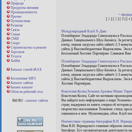
Природа
Продукты питания
Промышленность
< преды
Прочее
[
1
] [
2
] [ 3 ] [
4
Путешествия
Религия
Связь
Международный Клуб Х-Данс
Семья
Пломбирное Эльдорадо Симпозиума в Рассказ
СМИ
Данных Танцевального Шоу-Бизнеса. За регистр
Спорт
плеер, первая загрузка сайта займёт 2-3 минут
Строительство и ремонт
сайты.)) Высокобюджетные Видеоклипы. Экскл
Торговля
Бесплатный Хостинг Партнёрам. Снимаем Вам
Услуги
Хобби
Пломбирное Эльдорадо Симпозиума в Рассказах
Пломбирное Эльдорадо Симпозиума в Рассказ
Каталог статей iRAX
Данных Танцевального Шоу-Бизнеса. За регистр
плеер, первая загрузка сайта займёт 2-3 минут
Бесплатные MP3
сайты.)) Высокобюджетные Видеоклипы. Экскл
Каталог сайтов
Хостинг Партнёрам.
Бизнес-каталог
Властелин Колец.Толкиен.Архивы Минас Тири
Обои на рабочий стол
Властелин Колец. Сайт по мотивам произведен
Вы найдете всю информацию о мире Толкиена и 
Bi0.RU -
каталог сайтов
стран, выдержки из книги; очерки об истории 
творчество поклонников Толкиена: стихи, проз
снявшихся в нем. Мультимедиа, обои. Клуб по
Неизвестные страницы биографии В.И. Вернад
Имя В.И. Вернадского главным образом связыв
биосфере. Его организаторская деятельность на