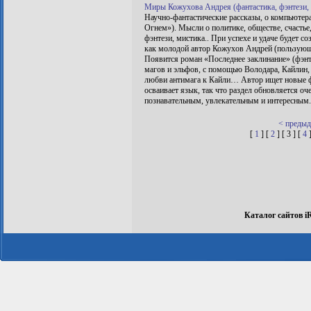
Миры Кожухова Андрея (фантастика, фэнтези, п
Научно-фантастические рассказы, о компьютера
Огнем»). Мысли о политике, обществе, счастье,
фэнтези, мистика.. При успехе и удаче будет со
как молодой автор Кожухов Андрей (пользующ
Появится роман «Последнее заклинание» (фэнте
магов и эльфов, с помощью Володара, Кайлин,
любви антимага к Кайли… Автор ищет новые фо
осваивает язык, так что раздел обновляется о
познавательным, увлекательным и интересным. 
< преды
[
1
] [
2
] [ 3 ] [
4
Каталог сайтов i