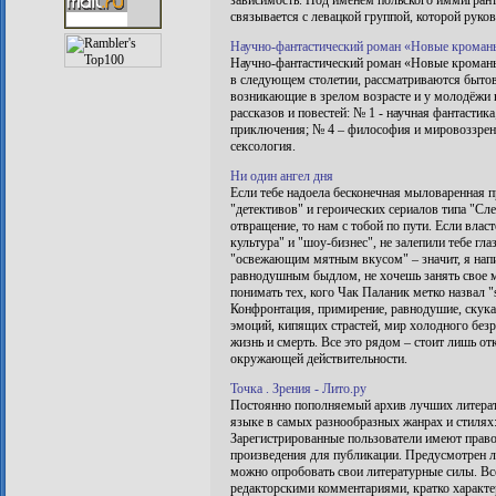
зависимость. Под именем польского иммигрант
связывается с левацкой группой, которой руко
Научно-фантастический роман «Новые кроманьо
Научно-фантастический роман «Новые кромань
в следующем столетии, рассматриваются быто
возникающие в зрелом возрасте и у молодёжи 
рассказов и повестей: № 1 - научная фантастик
приключения; № 4 – философия и мировоззрение
сексология.
Ни один ангел дня
Если тебе надоела бесконечная мыловаренная п
"детективов" и героических сериалов типа "Сл
отвращение, то нам с тобой по пути. Если вла
культура" и "шоу-бизнес", не залепили тебе гла
"освежающим мятным вкусом" – значит, я напис
равнодушным быдлом, не хочешь занять свое ме
понимать тех, кого Чак Паланик метко назвал "s
Конфронтация, примирение, равнодушие, скука,
эмоций, кипящих страстей, мир холодного безр
жизнь и смерть. Все это рядом – стоит лишь от
окружающей действительности.
Точка . Зрения - Лито.ру
Постоянно пополняемый архив лучших литерат
языке в самых разнообразных жанрах и стилях:
Зарегистрированные пользователи имеют право 
произведения для публикации. Предусмотрен 
можно опробовать свои литературные силы. В
редакторскими комментариями, кратко характ