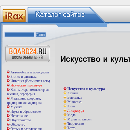
Искусство и куль
Автомобили и мотоциклы
Бизнес и финансы
Интернет (Всемирная сеть)
Искусство и культура
Искусство и культура
Компьютер, компьютерная
Афиша
техника, переферия
Выставки
Медицина, здоровье,
Живопись
традиционная медицина
Кино
Музыка
Литература
Наука и образование
Мода
Непознаное
Музеи и галереи
Обустройство
Творчество
Общество
Театр
Отдых и развлечения