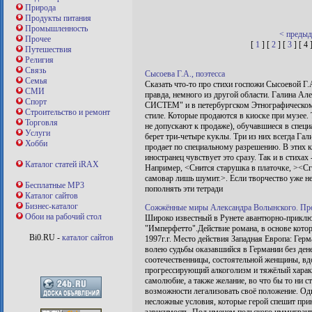
Природа
Продукты питания
Промышленность
< преды
Прочее
[
1
] [
2
] [
3
] [ 4 
Путешествия
Религия
Связь
Сысоева Г.А., поэтесса
Семья
Сказать что-то про стихи госпожи Сысоевой Г.
СМИ
правда, немного из другой области. Галин
Спорт
СИСТЕМ" и в петербургском Этнографическом м
Строительство и ремонт
стиле. Которые продаются в киоске при музее.
Торговля
не допускают к продаже), обучавшиеся в специ
Услуги
берет три-четыре куклы. Три из них всегда Га
Хобби
продает по специальному разрешению. В этих к
иностранец чувствует это сразу. Так и в стихах
Каталог статей iRAX
Например, <Снится старушка в платочке, ><Сг
самовар лишь шумит.>. Если творчество уже не
Бесплатные MP3
пополнять эти тетради
Каталог сайтов
Бизнес-каталог
Сожжённые миры Александра Волынского. Про
Обои на рабочий стол
Широко известный в Рунете авантюрно-прикл
"Имперфетто".Действие романа, в основе кото
Bi0.RU -
каталог сайтов
1997г.г. Место действия Западная Европа: Гер
волею судьбы оказавшийся в Германии без ден
соотечественницы, состоятельной женщины, в
прогрессирующий алкоголизм и тяжёлый характ
самолюбие, а также желание, во что бы то ни с
возможности легализовать своё положение. Од
несложные условия, которые герой спешит при