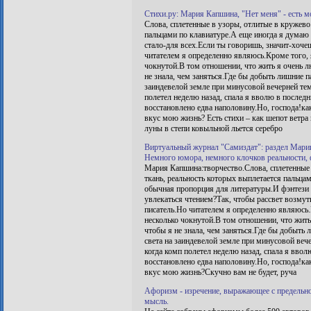
Стихи.ру: Мария Капшина, "Нет меня" - есть м
Слова, сплетенные в узоры, отлитые в кружево
пальцами по клавиатуре.А еще иногда я думаю
стало-для всех.Если ты говоришь, значит-хоче
читателем я определенно являюсь.Кроме того, 
чокнутой.В том отношении, что жить я очень 
не знала, чем заняться.Где бы добыть лишние п
заиндевелой земле при минусовой вечерней тем
полетел неделю назад, спала я вволю в последни
восстановлено едва наполовину.Но, господа!как
вкус мою жизнь? Есть стихи – как шепот ветра
луны в степи ковыльной льется серебро
Виртуальный журнал "Самиздат": раздел Марии 
Немного юмора, немного клочков реальности, ф
Мария Капшина:творчество.Слова, сплетенные 
ткань, реальность которых выплетается пальца
обычная пропорция для литературы.И фэнтези 
увлекаться чтением?Так, чтобы рассвет возму
писатель.Но читателем я определенно являюсь
несколько чокнутой.В том отношении, что жит
чтобы я не знала, чем заняться.Где бы добыть
света на заиндевелой земле при минусовой веч
когда комп полетел неделю назад, спала я вволю
восстановлено едва наполовину.Но, господа!как
вкус мою жизнь?Скучно вам не будет, руча
Афоризм - изречение, выражающее с предельн
мысль.