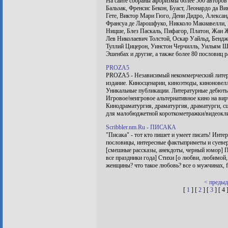
На сайте собраны афоризмы более 500 авторов 
Бальзак, Френсис Бекон, Буаст, Леонардо да В
Гете, Виктор Мари Гюго, Дени Дидро, Алекса
Франсуа де Ларошфуко, Никколо Макиавелли, 
Ницше, Блез Паскаль, Пифагор, Платон, Жан Ж
Лев Николаевич Толстой, Оскар Уайльд, Бенд
Туллий Цицерон, Уинстон Черчилль, Уильям Ш
Эшенбах и другие, а также более 80 пословиц 
PROZA5
PROZA5 - Независимый некоммерческий литера
издание. Киносценарии, киноэтюды, киноновелл
Уникальные публикации. Литературные дебюты
Игровое/неигровое альтернативное кино на вирт
Кинодраматургия, драматургия, драматурги, сц
для малобюджетной короткометражки/видеокли
Scribbler.nm.Ru - ПИСАКА
"Писака" - тот кто пишет и умеет писать! Инт
пословицы, интересные фактыприметы и суевер
[смешные рассказы, анекдоты, черный юмор] П
все праздники года] Стихи [о любви, любимой,
женщины? что такое любовь? все о мужчинах, fa
< преды
[
1
] [
2
] [
3
] [ 4 