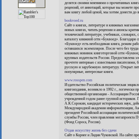
делятся своими мнениями о прочитанных книга
рецензий, от аннотаций, которые вы можете пр
вам книгу любой ценой, мы хотим донести до ва
bookvoed.ru
Сайт о книгах, литературе и книжных магазинах
новых книгах, читать рецензии и анонсы крити
технической литературе, учебниках, словарях, 
каталогу книжной сети «Буквоед». Благодаря си
«Буквоед» есть необходимая книга, режим раб
оставшихся экземпляров. После чего без труда
книжных новинок книготорговой сети «Буквоед
крупных издательств России. Предоставлена эл
прочтете интервью с известными писателями, 
русскую и зарубежную литературу. Открыт ли
популярные, интересные книги.
www.rosspen.com
Издательство Российская политическая энцикло
книгоиздания, возникло в 1992 г., логически 
общественной организации - Ассоциации Росс
учрежденной годом ранее группой историков. Г
А.К.Сорокин, кандидат исторических наук, дей
Международной академии информатизации, Ака
президент Российской ассоциации политической
службы России, член правления мегапроекта 
(Фонд Сороса, Россия).
Отдав искусству жизнь без сдачи
Сайт о Корнее и Лидии Чуковской. На сайте пре