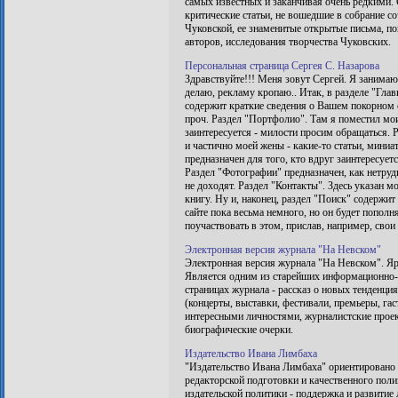
самых известных и заканчивая очень редкими. 
критические статьи, не вошедшие в собрание с
Чуковской, ее знаменитые открытые письма, по
авторов, исследования творчества Чуковских.
Персональная страница Сергея С. Назарова
Здравствуйте!!! Меня зовут Сергей. Я занимаюс
делаю, рекламу кропаю.. Итак, в разделе "Глав
содержит краткие сведения о Вашем покорном сл
проч. Раздел "Портфолио". Там я поместил мо
заинтересуется - милости просим обращаться. 
и частично моей жены - какие-то статьи, мини
предназначен для того, кто вдруг заинтересует
Раздел "Фотографии" предназначен, как нетрудн
не доходят. Раздел "Контакты". Здесь указан м
книгу. Ну и, наконец, раздел "Поиск" содержит
сайте пока весьма немного, но он будет пополн
поучаствовать в этом, прислав, например, свои
Электронная версия журнала "На Невском"
Электронная версия журнала "На Невском". Яр
Является одним из старейших информационно-р
страницах журнала - рассказ о новых тенденц
(концерты, выставки, фестивали, премьеры, га
интересными личностями, журналистские проект
биографические очерки.
Издательство Ивана Лимбаха
"Издательство Ивана Лимбаха" ориентировано 
редакторской подготовки и качественного пол
издательской политики - поддержка и развитие