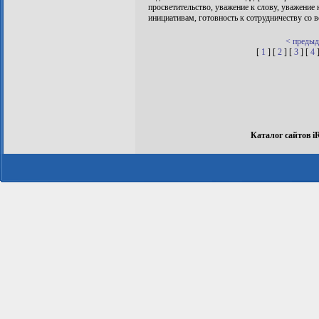
просветительство, уважение к слову, уважение 
инициативам, готовность к сотрудничеству со в
< преды
[
1
] [
2
] [
3
] [
4
Каталог сайтов i