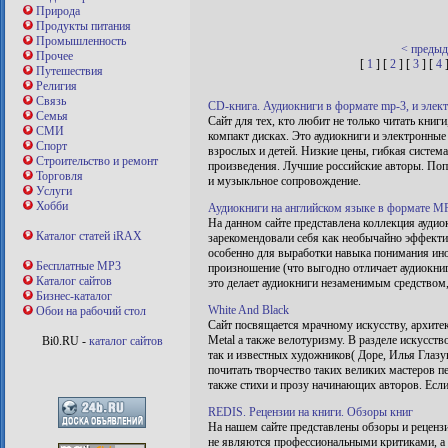
Природа
Продукты питания
Промышленность
< преды
Прочее
[
1
] [
2
] [
3
] [
4
Путешествия
Религия
Связь
CD-книга. Аудиокниги в формате mp-3, и элек
Семья
Сайт для тех, кто любит не только читать книг
СМИ
компакт дисках. Это аудиокниги и электронные
Спорт
взрослых и детей. Низкие цены, гибкая систем
Строительство и ремонт
произведения. Лучшие российские авторы. Поп
Торговля
и музыкльное сопровождение.
Услуги
Хобби
Аудиокниги на английском языке в формате M
На данном сайте представлена коллекция ауди
Каталог статей iRAX
зарекомендовали себя как необычайно эффекти
особенно для выработки навыка понимания инос
Бесплатные MP3
произношение (что выгодно отличает аудиокниг
Каталог сайтов
это делает аудиокниги незаменимым средством,
Бизнес-каталог
White And Black
Обои на рабочий стол
Сайт посвящается мрачному искусству, архитект
Metal а также велотуризму. В разделе искусств
Bi0.RU -
каталог сайтов
так и известных художников( Доре, Илья Глазун
почитать творчество таких великих мастеров пе
также стихи и прозу начинающих авторов. Если
REDIS. Рецензии на книги. Обзоры книг
На нашем сайте представлены обзоры и рецензи
не являются профессиональными критиками, а 